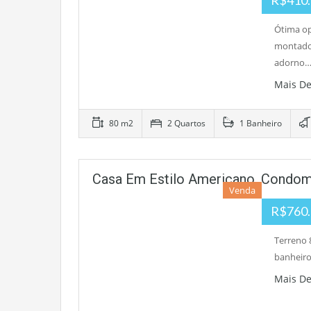
R$410.
Ótima op
montado
adorno
Mais D
80 m2
2 Quartos
1 Banheiro
Casa Em Estilo Americano, Condom
Venda
R$760.
Terreno 
banheiros
Mais D