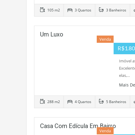
105 m2
3 Quartos
3 Banheiros
Um Luxo
Venda
R$1.80
Imóvel a
Excelent
elas,…
Mais D
288 m2
4 Quartos
5 Banheiros
Casa Com Edícula Em Bairro
Venda