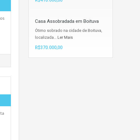
R$410.000,00
sos
Casa Assobradada em Boituva
Ótimo sobrado na cidade de Boituva,
localizada…
Ler Mais
R$370.000,00
nta