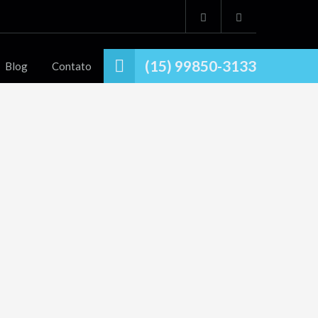
(15) 99850-3133
Blog
Contato