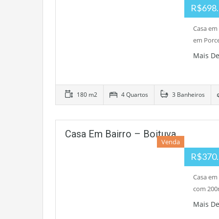
R$698.
Casa em 
em Porce
Mais D
180 m2
4 Quartos
3 Banheiros
Casa Em Bairro – Boituva
Venda
R$370.
Casa em 
com 200m
Mais D