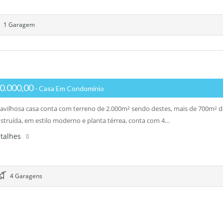
1 Garagem
0.000,00
- Casa Em Condomínio
avilhosa casa conta com terreno de 2.000m² sendo destes, mais de 700m² d
struída, em estilo moderno e planta térrea, conta com 4…
etalhes
4 Garagens