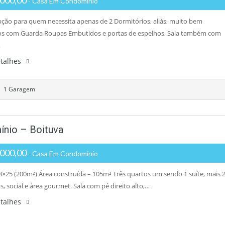
000,00
- Casa Em Condomínio
ção para quem necessita apenas de 2 Dormitórios, aliás, muito bem
s com Guarda Roupas Embutidos e portas de espelhos, Sala também com
…
etalhes
1 Garagem
ínio – Boituva
000,00
- Casa Em Condomínio
8×25 (200m²) Área construída – 105m² Três quartos um sendo 1 suíte, mais 
, social e área gourmet. Sala com pé direito alto,…
etalhes