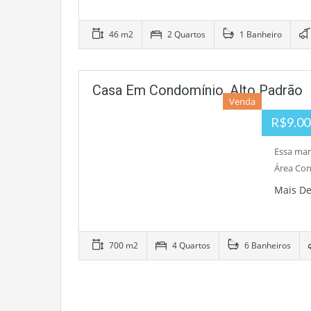
46 m2
2 Quartos
1 Banheiro
Casa Em Condomínio, Alto Padrão
Venda
R$9.00
Essa mar
Área Con
Mais D
700 m2
4 Quartos
6 Banheiros