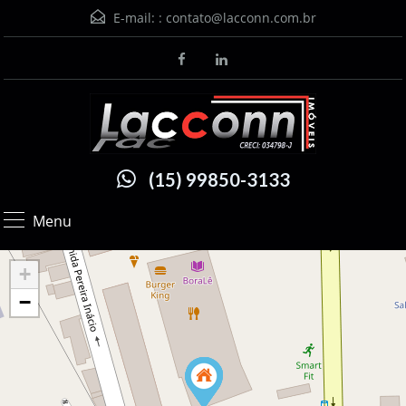
E-mail: :
contato@lacconn.com.br
(15) 99850-3133
Menu
+
−