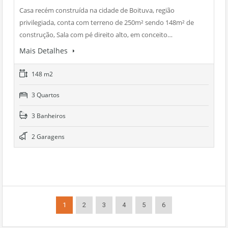
Casa recém construída na cidade de Boituva, região
privilegiada, conta com terreno de 250m² sendo 148m² de
construção, Sala com pé direito alto, em conceito…
Mais Detalhes
148 m2
3 Quartos
3 Banheiros
2 Garagens
1
2
3
4
5
6