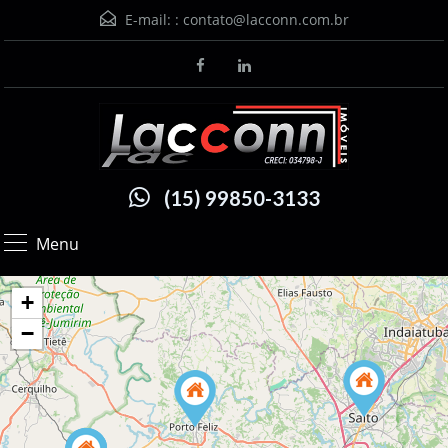
E-mail: :
contato@lacconn.com.br
(15) 99850-3133
Menu
+
−